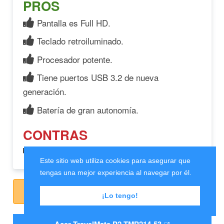
PROS
Pantalla es Full HD.
Teclado retroiluminado.
Procesador potente.
Tiene puertos USB 3.2 de nueva
generación.
Batería de gran autonomía.
CONTRAS
Tiene 64GB de espacio.
Este sitio web utiliza cookies para asegurar que
tengas una mejor experiencia al navegar por él.
Ver Oferta
¡Lo tengo!
Acer TravelMate P2 TMP214-53