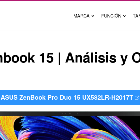
MARCA
FUNCIÓN
TA
book 15 | Análisis y 
ASUS ZenBook Pro Duo 15 UX582LR-H2017T