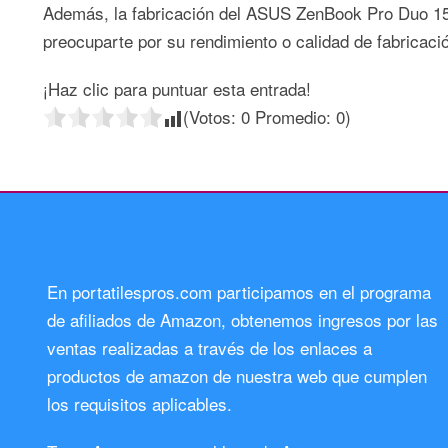
Además, la fabricación del ASUS ZenBook Pro Duo 15 e
preocuparte por su rendimiento o calidad de fabricaci
¡Haz clic para puntuar esta entrada!
(Votos:
0
Promedio:
0
)
En portatilespros.com participamos en el programa
de afiliados de Amazon, obtenemos ingresos por las
ventas realizadas a través de los enlaces a
productos de amazon de nuestra web que cumplen
los requisitos aplicables.