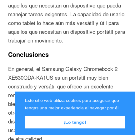
aquellos que necesitan un dispositivo que pueda
manejar tareas exigentes. La capacidad de usarlo
como tablet lo hace aún más versátil y útil para
aquellos que necesitan un dispositivo portátil para
trabajar en movimiento.
Conclusiones
En general, el Samsung Galaxy Chromebook 2
XE530QDA-KA1US es un portátil muy bien
construido y versátil que ofrece un excelente
rendimiento y una pantalla táctil de alta calidad. Si
Este sitio web utiliza cookies para asegurar que
bien puede ser un poco caro en comparación con
tengas una mejor experiencia al navegar por él.
otros portátiles de gama media, su construcción y
diseño lo hacen un dispositivo atractivo y fácil de
¡Lo tengo!
usar para aquellos que buscan un ordenador portátil
de alta calidad.