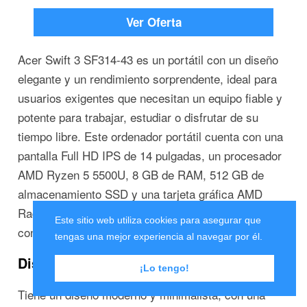
Ver Oferta
Acer Swift 3 SF314-43 es un portátil con un diseño
elegante y un rendimiento sorprendente, ideal para
usuarios exigentes que necesitan un equipo fiable y
potente para trabajar, estudiar o disfrutar de su
tiempo libre. Este ordenador portátil cuenta con una
pantalla Full HD IPS de 14 pulgadas, un procesador
AMD Ryzen 5 5500U, 8 GB de RAM, 512 GB de
almacenamiento SSD y una tarjeta gráfica AMD
Radeon, todo ello combinado en un chasis de
Este sitio web utiliza cookies para asegurar que
construcción robusta y cuidada.
tengas una mejor experiencia al navegar por él.
Diseño y fabricación
¡Lo tengo!
Tiene un diseño moderno y minimalista, con una