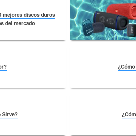
0 mejores discos duros
s del mercado￼
or?
¿Cómo G
 Sirve?
¿Cómo