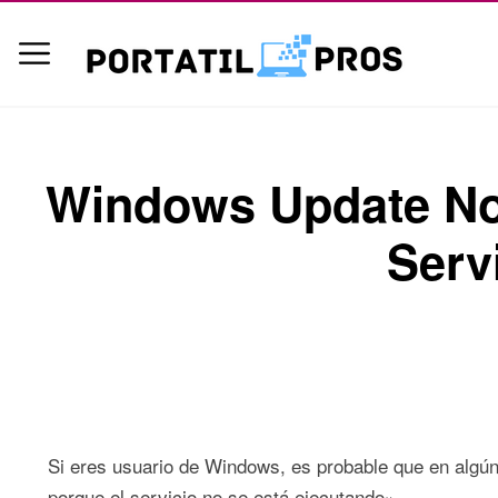
Windows Update No 
Serv
Si eres usuario de Windows, es probable que en alg
porque el servicio no se está ejecutando».